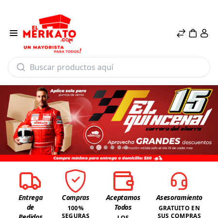
×
×
Ubícanos
Ubícanos
Entrega
Compras
Aceptamos
Asesoramiento
de
Todos
100%
GRATUITO EN
SEGURAS
SUS COMPRAS
Pedidos
LOS