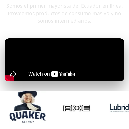
Somos el primer mayorista del Ecuador en línea.
Proveemos productos de consumo masivo y no
somos intermediarios.